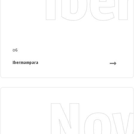
06
Ibermampara
No