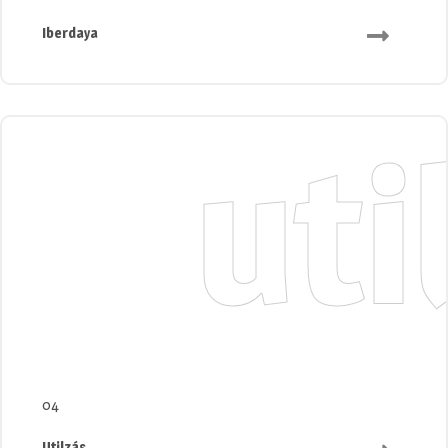
Iberdaya
uti
04
Utilzás