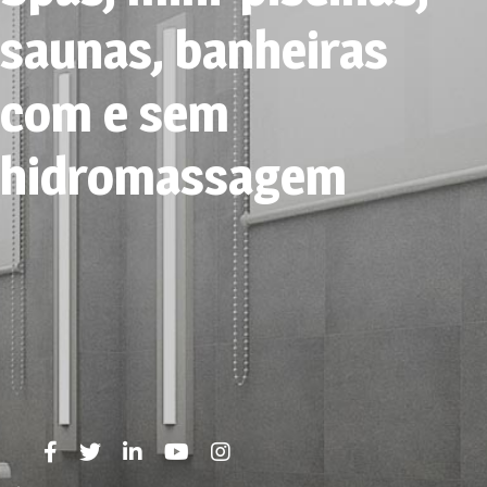
saunas, banheiras
com e sem
hidromassagem