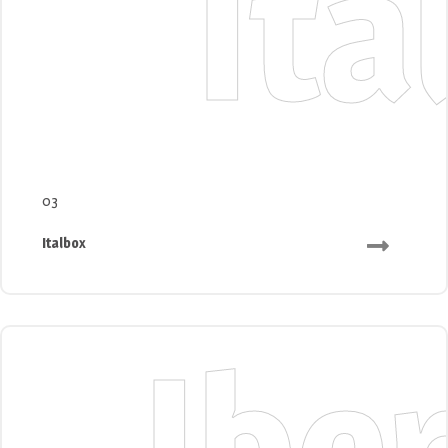
Ita
03
Italbox
Ibe