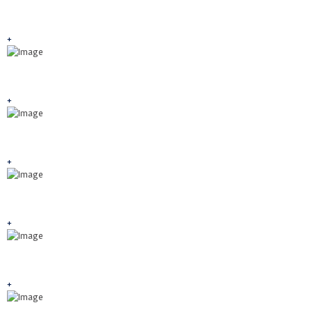
+
+
+
+
+