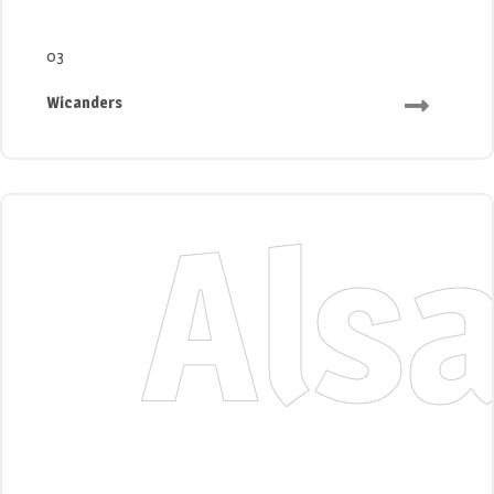
03
Wicanders
Als