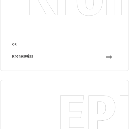
05
Kronoswiss
EP