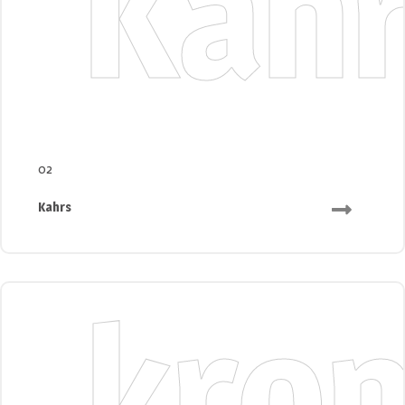
Kah
02
Kahrs
kro