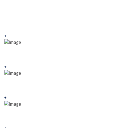
+
+
+