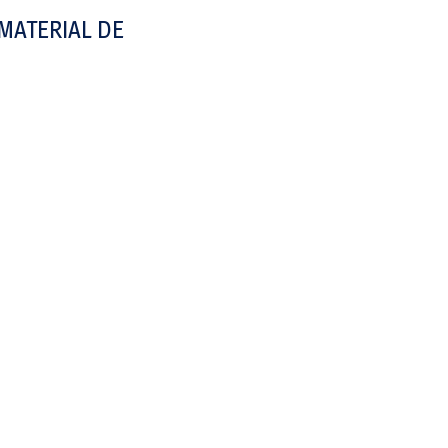
4590-586 Paços de Ferreira
+351 255 185 398 (Chama
Contactos
geral@traduzestilo.com
geral@traduzestilo.com
Tel: (+351) 255 185 398
(Chamada para rede fixa nacional)