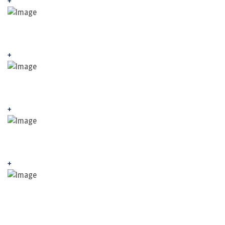
+
+
+
+