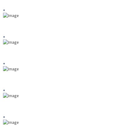
+
+
+
+
+