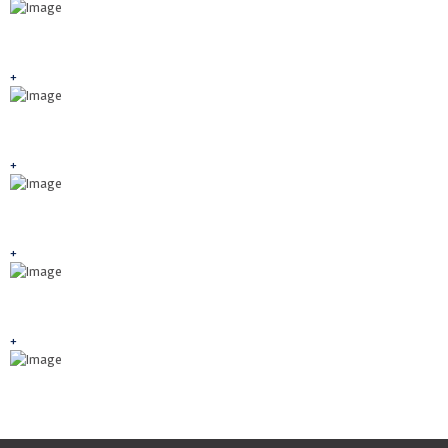
+
+
+
+