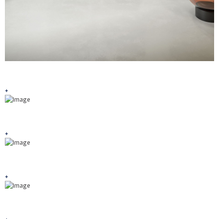
+
+
+
+